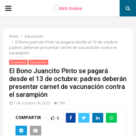
PRIMARY
MENU
Inicio
Educación
El Bono Juancito Pinto se pagará desde el 13 de octubre:
padres deberán presentar carnet de vacunación contra el
sarampión
Economía
Educación
El Bono Juancito Pinto se pagará
desde el 13 de octubre: padres deberán
presentar carnet de vacunación contra
el sarampión
7 de octubre de 2025
799
COMPARTIR
0