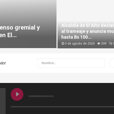
‎Alcaldía de El Alto decla
enso gremial y
al trameaje y anuncia mu
n El...
hasta Bs 100...
3 de agosto de 2026
309
ado!