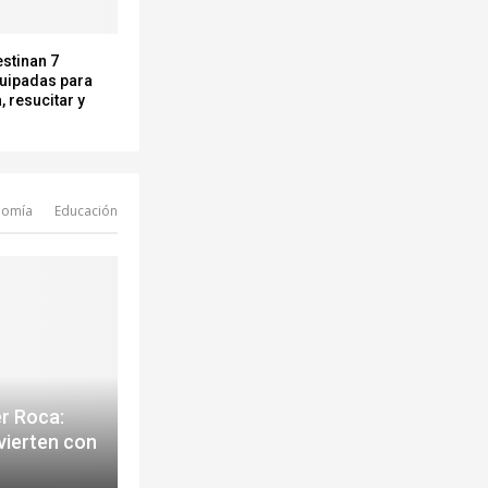
estinan 7
uipadas para
, resucitar y
nomía
Educación
er Roca:
vierten con