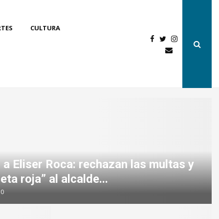
RTES
CULTURA
a Eliser Roca: rechazan las multas y
ta roja” al alcalde...
0