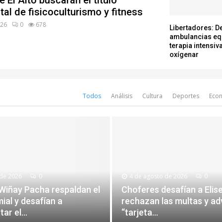
e El Alto buscarán el título
al de fisicoculturismo y fitness
026
0
678
Libertadores: D
ambulancias eq
terapia intensiva
oxígenar
Todos
Análisis
Cultura
Deportes
Eco
 de 2026
0
4 de agosto de 2026
0
Wiñay Pacha respaldan el
Choferes desafían a Elis
ial y desafían a
rechazan las multas y ad
ar el...
“tarjeta...