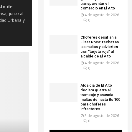
transparentar el
𝘁𝗼 𝗱𝗲
comercio en El Alto
ensa, junto al
4 de agosto de 2026
idad Urbana y
0
Choferes desafían a
Eliser Roca: rechazan
las multas y advierten
con “tarjeta roja” al
alcalde de El Alto
4 de agosto de 2026
0
‎Alcaldía de El Alto
declara guerra al
trameaje y anuncia
multas de hasta Bs 100
para choferes
infractores
3 de agosto de 2026
0