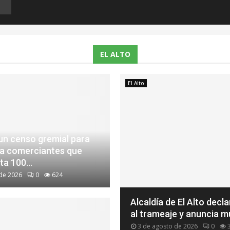
EL ALTO
El Alto
n censo gremial para
r a comerciantes que
a 100...
de 2026
0
624
‎Alcaldía de El Alto decl
al trameaje y anuncia mu
3 de agosto de 2026
0