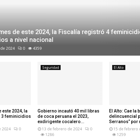
mes de este 2024, la Fiscalía registró 4 feminicidi
ios a nivel nacional
 de 2024
0
4359
Seguridad
El Alto
 este 2024, la
Gobierno incautó 40 mil libras
El Alto: Cae la
ó 3 feminicidios
de coca peruana el 2023,
delincuencial 
exdirigente cocalero...
Serranos” por
e 2024
0
13 de febrero de 2024
0
15 de febrero 
1286
1259