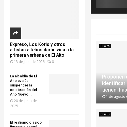
Expreso, Los Koris y otros
El Alto
artistas alteños darán vida a la
primera verbena de El Alto
13 de julio de 2026
0
Proponen u
La alcaldía de El
Alto evalúa
identifica
suspender la
tienen hast
celebración del
Año Nuevo...
1 de agosto 
20 de junio de
P
2025
r
El Alto
o
El realismo clásico
p
figurativo actual