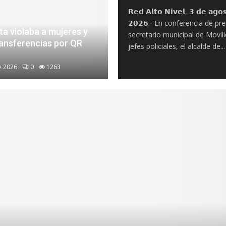
𝗥𝗲𝗱 𝗔𝗹𝘁𝗼 𝗡𝗶𝘃𝗲𝗹, 𝟯 𝗱𝗲 𝗮𝗴𝗼
𝟮𝟬𝟮𝟲.- En conferencia de pr
ta violaba a mujeres y
secretario municipal de Movil
ransferencias por QR
jefes policiales, el alcalde de...
e 2026
0
1263