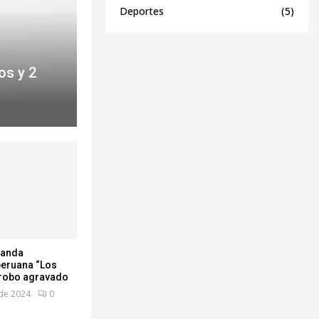
Deportes
(5)
os y 2
 banda
peruana “Los
 robo agravado
de 2024
0