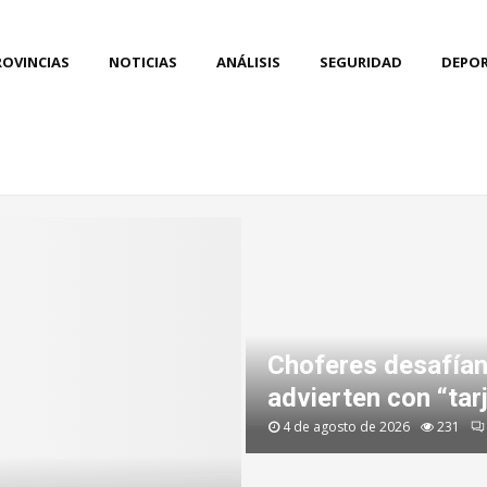
ROVINCIAS
NOTICIAS
ANÁLISIS
SEGURIDAD
DEPO
Choferes desafían 
advierten con “tarje
4 de agosto de 2026
231