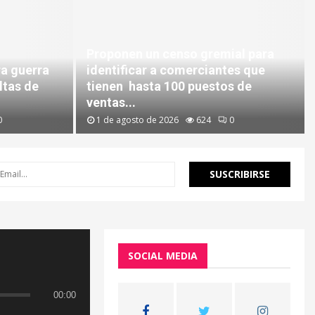
Proponen un censo gremial para
ra guerra
identificar a comerciantes que
ltas de
tienen hasta 100 puestos de
ventas...
0
1 de agosto de 2026
624
0
SOCIAL MEDIA
00:00