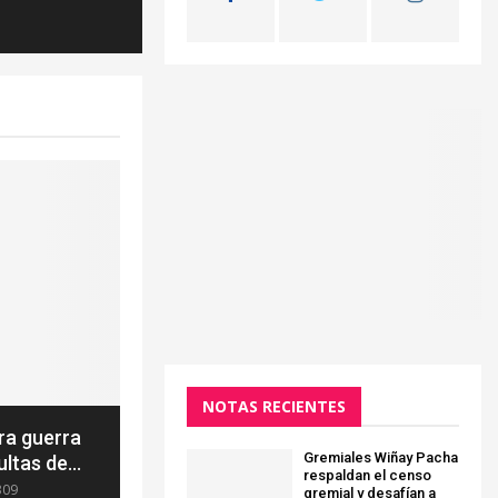
NOTAS RECIENTES
ara guerra
Gremiales Wiñay Pacha
ltas de...
respaldan el censo
309
gremial y desafían a