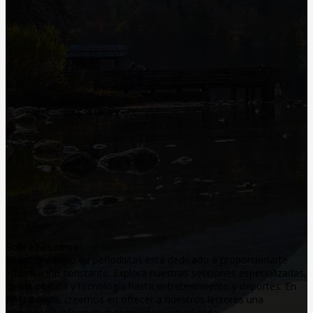
Sobre nosotros
Nuestro equipo de periodistas está dedicado a proporcionarte
información constante. Explora nuestras secciones especializadas,
desde política y tecnología hasta entretenimiento y deportes. En
RAN Bolivia, creemos en ofrecer a nuestros lectores una
experiencia informativa completa y actualizada.