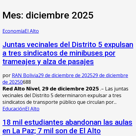
Mes: diciembre 2025
Economía
El Alto
Juntas vecinales del Distrito 5 expulsan
a tres sindicatos de minibuses por
trameajes y alza de pasajes
por
RAN Bolivia
29 de diciembre de 2025
29 de diciembre
de 2025
0
688
𝗥𝗲𝗱 𝗔𝗹𝘁𝗼 𝗡𝗶𝘃𝗲𝗹, 𝟮𝟵 𝗱𝗲 𝗱𝗶𝗰𝗶𝗲𝗺𝗯𝗿𝗲 𝟮𝟬𝟮𝟱 .– Las juntas
vecinales del Distrito 5 determinaron expulsar a tres
sindicatos de transporte público que circulan por...
Educación
El Alto
18 mil estudiantes abandonan las aulas
en La Paz; 7 mil son de El Alto