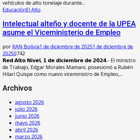
vehículos de alto tonelaje durante...
Educación
El Alto
Intelectual alteño y docente de la UPEA
asume el Viceministerio de Empleo
por
RAN Bolivia
1 de diciembre de 2025
1 de diciembre de
2025
0
742
𝗥𝗲𝗱 𝗔𝗹𝘁𝗼 𝗡𝗶𝘃𝗲𝗹, 𝟭 𝗱𝗲 𝗱𝗶𝗰𝗶𝗲𝗺𝗯𝗿𝗲 𝗱𝗲 𝟮𝟬𝟮𝟰.- El ministro
de Trabajo, Edgar Morales Mamani, posesionó a Rubén
Hilari Quispe como nuevo viceministro de Empleo,...
Archivos
agosto 2026
julio 2026
junio 2026
mayo 2026
abril 2026
marzo 2026