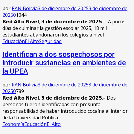
por
RAN Bolivia
3 de diciembre de 2025
3 de diciembre de
2025
0
1044
𝗥𝗲𝗱 𝗔𝗹𝘁𝗼 𝗡𝗶𝘃𝗲𝗹, 𝟯 𝗱𝗲 𝗱𝗶𝗰𝗶𝗲𝗺𝗯𝗿𝗲 𝗱𝗲 𝟮𝟬𝟮𝟱.– A pocos
días de culminar la gestión escolar 2025, 18 mil
estudiantes abandonaron los colegios a nivel...
Educación
El Alto
Seguridad
Identifican a dos sospechosos por
introducir sustancias en ambientes de
la UPEA
por
RAN Bolivia
3 de diciembre de 2025
3 de diciembre de
2025
0
789
𝗥𝗲𝗱 𝗔𝗹𝘁𝗼 𝗡𝗶𝘃𝗲𝗹, 𝟯 𝗱𝗲 𝗱𝗶𝗰𝗶𝗲𝗺𝗯𝗿𝗲 𝗱𝗲 𝟮𝟬𝟮𝟱.– Dos
personas fueron identificadas con presunta
responsabilidad de haber introducido cocaína al interior
de la Universidad Pública...
Economía
Educación
El Alto