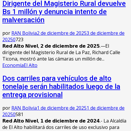
Dirigente del Magisterio Rural devuelve
Bs 1 millón y denuncia intento de
malversación
por
RAN Bolivia
2 de diciembre de 2025
3 de diciembre de
2025
0
723
𝗥𝗲𝗱 𝗔𝗹𝘁𝗼 𝗡𝗶𝘃𝗲𝗹, 𝟮 𝗱𝗲 𝗱𝗶𝗰𝗶𝗲𝗺𝗯𝗿𝗲 𝗱𝗲 𝟮𝟬𝟮𝟱.—El
dirigente del Magisterio Rural de La Paz, Richard Calle
Ticona, mostró ante las cámaras un millón de...
Economía
El Alto
Dos carriles para vehículos de alto
tonelaje serán habilitados luego de la
entrega provisional
por
RAN Bolivia
1 de diciembre de 2025
1 de diciembre de
2025
0
581
𝗥𝗲𝗱 𝗔𝗹𝘁𝗼 𝗡𝗶𝘃𝗲𝗹, 𝟭 𝗱𝗲 𝗱𝗶𝗰𝗶𝗲𝗺𝗯𝗿𝗲 𝗱𝗲 𝟮𝟬𝟮𝟰.- La Alcaldía
de El Alto habilitará dos carriles de uso exclusivo para