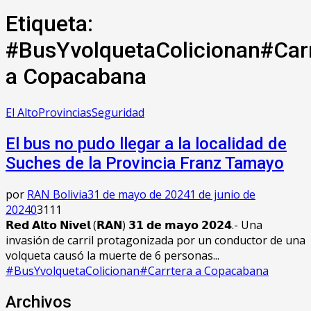
Etiqueta:
#BusYvolquetaColicionan#Car
a Copacabana
El Alto
Provincias
Seguridad
El bus no pudo llegar a la localidad de
Suches de la Provincia Franz Tamayo
por
RAN Bolivia
31 de mayo de 2024
1 de junio de
2024
0
3111
𝗥𝗲𝗱 𝗔𝗹𝘁𝗼 𝗡𝗶𝘃𝗲𝗹 (𝗥𝗔𝗡) 𝟯𝟭 𝗱𝗲 𝗺𝗮𝘆𝗼 𝟮𝟬𝟮𝟰.- Una
invasión de carril protagonizada por un conductor de una
volqueta causó la muerte de 6 personas...
#BusYvolquetaColicionan#Carrtera a Copacabana
Archivos