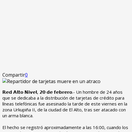
Compartir
0
𝗥𝗲𝗱 𝗔𝗹𝘁𝗼 𝗡𝗶𝘃𝗲𝗹, 𝟮𝟬 𝗱𝗲 𝗳𝗲𝗯𝗿𝗲𝗿𝗼.- Un hombre de 24 años
que se dedicaba a la distribución de tarjetas de crédito para
líneas telefónicas fue asesinado la tarde de este viernes en la
zona Urkupiña II, de la ciudad de El Alto, tras ser atacado con
un arma blanca.
‎El hecho se registró aproximadamente a las 16:00, cuando los