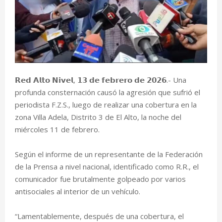
‎𝗥𝗲𝗱 𝗔𝗹𝘁𝗼 𝗡𝗶𝘃𝗲𝗹, 𝟭𝟯 𝗱𝗲 𝗳𝗲𝗯𝗿𝗲𝗿𝗼 𝗱𝗲 𝟮𝟬𝟮𝟲.- Una
profunda consternación causó la agresión que sufrió el
periodista F.Z.S., luego de realizar una cobertura en la
zona Villa Adela, Distrito 3 de El Alto, la noche del
miércoles 11 de febrero.
‎Según el informe de un representante de la Federación
de la Prensa a nivel nacional, identificado como R.R., el
comunicador fue brutalmente golpeado por varios
antisociales al interior de un vehículo.
‎“Lamentablemente, después de una cobertura, el