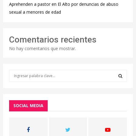
Aprehenden a pastor en El Alto por denuncias de abuso
sexual a menores de edad
Comentarios recientes
No hay comentarios que mostrar.
S
e
a
S
r
c
E
h
SOCIAL MEDIA
f
A
o
r
R
: