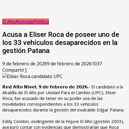
El Alto
Noticias
Política
‎Acusa a Eliser Roca de poseer uno de
los 33 vehículos desaparecidos en la
gestión Patana
9 de febrero de 2026
9 de febrero de 2026
1037
Compartir
1
‎𝗥𝗲𝗱 𝗔𝗹𝘁𝗼 𝗡𝗶𝘃𝗲𝗹, 𝟵 𝗱𝗲 𝗳𝗲𝗯𝗿𝗲𝗿𝗼 𝗱𝗲 𝟮𝟬𝟮𝟲.- El candidato a la
Alcaldía de El Alto por Unidad Para el Cambio (UPC), Eliser
Roca, fue acusado de tener en su poder una de las
movilidades correspondientes a los 33 vehículos
desaparecidos durante la gestión del exalcalde Edgar Patana.
‎Eddy Condori, exdirigente de la Fejuve El Alto (gestión 2003),
aseguró contar con evidencias que demostrarían que Roca