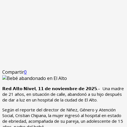
Compartir
0
𝗥𝗲𝗱 𝗔𝗹𝘁𝗼 𝗡𝗶𝘃𝗲𝗹, 𝟭𝟭 𝗱𝗲 𝗻𝗼𝘃𝗶𝗲𝗺𝗯𝗿𝗲 𝗱𝗲 𝟮𝟬𝟮𝟱.– Una madre
de 21 años, en situación de calle, abandonó a su hijo después
de dar a luz en un hospital de la ciudad de El Alto.
Según el reporte del director de Niñez, Género y Atención
Social, Cristian Chipana, la mujer ingresó al hospital en estado
de ebriedad, acompañada de su pareja, un adolescente de 15
años, padre del bebé.