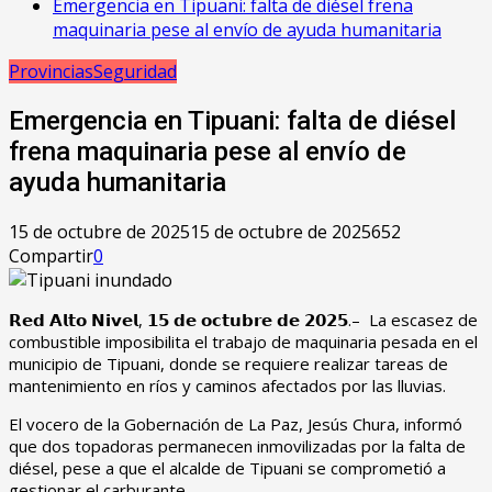
Emergencia en Tipuani: falta de diésel frena
maquinaria pese al envío de ayuda humanitaria
Provincias
Seguridad
Emergencia en Tipuani: falta de diésel
frena maquinaria pese al envío de
ayuda humanitaria
15 de octubre de 2025
15 de octubre de 2025
652
Compartir
0
𝗥𝗲𝗱 𝗔𝗹𝘁𝗼 𝗡𝗶𝘃𝗲𝗹, 𝟭𝟱 𝗱𝗲 𝗼𝗰𝘁𝘂𝗯𝗿𝗲 𝗱𝗲 𝟮𝟬𝟮𝟱.– La escasez de
combustible imposibilita el trabajo de maquinaria pesada en el
municipio de Tipuani, donde se requiere realizar tareas de
mantenimiento en ríos y caminos afectados por las lluvias.
El vocero de la Gobernación de La Paz, Jesús Chura, informó
que dos topadoras permanecen inmovilizadas por la falta de
diésel, pese a que el alcalde de Tipuani se comprometió a
gestionar el carburante.