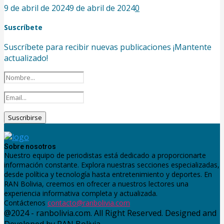
9 de abril de 2024
9 de abril de 2024
0
Suscríbete
Suscríbete para recibir nuevas publicaciones ¡Mantente
actualizado!
Sobre nosotros
Nuestro equipo de periodistas está dedicado a proporcionarte
información constante. Explora nuestras secciones especializadas,
desde política y tecnología hasta entretenimiento y deportes. En
RAN Bolivia, creemos en ofrecer a nuestros lectores una
experiencia informativa completa y actualizada.
Contáctenos
contacto@ranbolivia.com
@2024 - ranbolivia.com. All Right Reserved. Designed and
Developed by RAN Bolivia