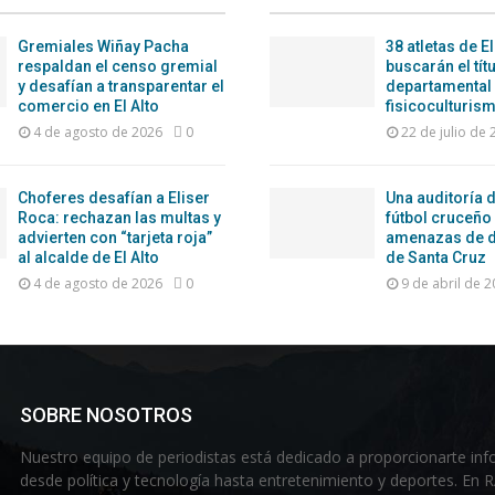
Gremiales Wiñay Pacha
38 atletas de El
respaldan el censo gremial
buscarán el tít
y desafían a transparentar el
departamental
comercio en El Alto
fisicoculturism
4 de agosto de 2026
0
22 de julio de
Choferes desafían a Eliser
Una auditoría d
Roca: rechazan las multas y
fútbol cruceño
advierten con “tarjeta roja”
amenazas de d
al alcalde de El Alto
de Santa Cruz
4 de agosto de 2026
0
9 de abril de 
SOBRE NOSOTROS
Nuestro equipo de periodistas está dedicado a proporcionarte inf
desde política y tecnología hasta entretenimiento y deportes. En 