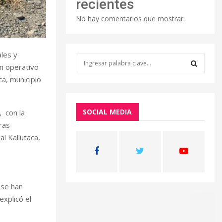
recientes
No hay comentarios que mostrar.
iales y
S
n operativo
e
a, municipio
a
S
r
c
E
h
SOCIAL MEDIA
, con la
f
A
ras
o
l Kallutaca,
r
R
:
C
H
 se han
explicó el