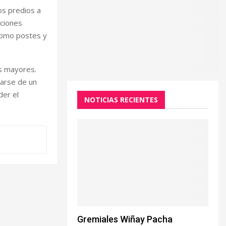
os predios a
cciones
 como postes y
es mayores.
tarse de un
der el
NOTICIAS RECIENTES
Gremiales Wiñay Pacha