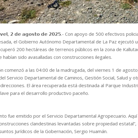
𝗡𝗶𝘃𝗲𝗹, 𝟮 𝗱𝗲 𝗮𝗴𝗼𝘀𝘁𝗼 𝗱𝗲 𝟮𝟬𝟮𝟱.- Con apoyo de 500 efectivos polic
esada, el Gobierno Autónomo Departamental de La Paz ejecutó u
cuperó 200 hectáreas de terrenos públicos en la zona de Kallutac
ue habían sido avasalladas con construcciones ilegales.
ón comenzó a las 04:00 de la madrugada, del viernes 1 de agosto
 del Servicio Departamental de Caminos, Gestión Social, Salud y ot
 direcciones. El área recuperada está destinada al Parque Industria
lave para el desarrollo productivo paceño.
to fue emitido por el Servicio Departamental Agropecuario. Aquí
construcciones clandestinas levantadas sobre propiedad estatal”, 
suntos Jurídicos de la Gobernación, Sergio Huamán.