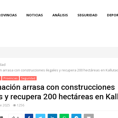
ROVINCIAS
NOTICIAS
ANÁLISIS
SEGURIDAD
DEPO
dad
 arrasa con construcciones ilegales y recupera 200 hectáreas en Kalluta
Provincias
Seguridad
ación arrasa con construcciones
es y recupera 200 hectáreas en Kal
de 2025
1256
IR