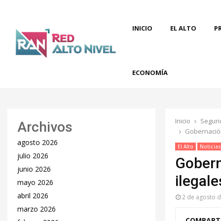
INICIO
EL ALTO
P
ECONOMÍA
Inicio
Seguri
Archivos
Gobernación
agosto 2026
El Alto
Noticias
julio 2026
Gobern
junio 2026
ilegal
mayo 2026
abril 2026
2 de agosto 
marzo 2026
COMPART