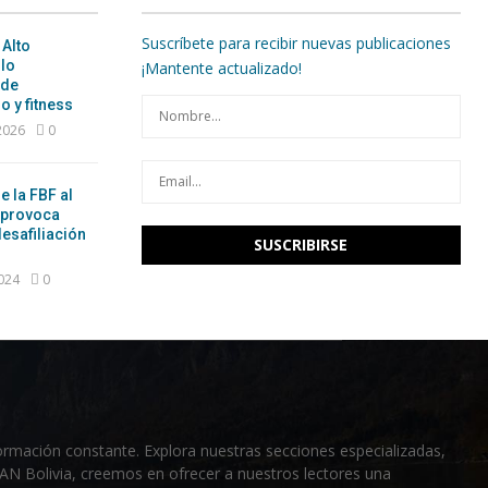
Suscríbete para recibir nuevas publicaciones
 Alto
ulo
¡Mantente actualizado!
 de
o y fitness
 2026
0
e la FBF al
 provoca
esafiliación
2024
0
ormación constante. Explora nuestras secciones especializadas,
RAN Bolivia, creemos en ofrecer a nuestros lectores una