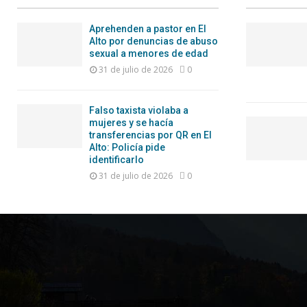
Aprehenden a pastor en El
Alto por denuncias de abuso
sexual a menores de edad
31 de julio de 2026
0
Falso taxista violaba a
mujeres y se hacía
transferencias por QR en El
Alto: Policía pide
identificarlo
31 de julio de 2026
0