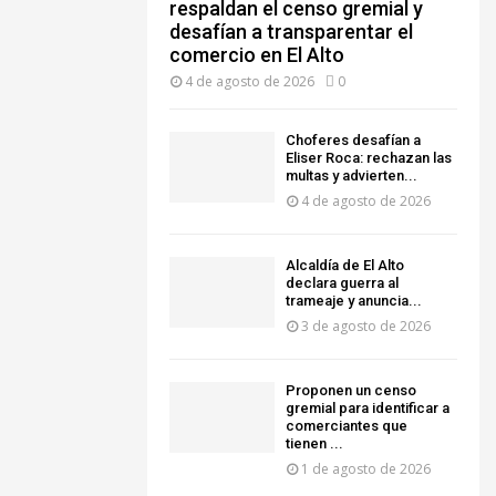
respaldan el censo gremial y
desafían a transparentar el
comercio en El Alto
4 de agosto de 2026
0
Choferes desafían a
Eliser Roca: rechazan las
multas y advierten...
4 de agosto de 2026
‎Alcaldía de El Alto
declara guerra al
trameaje y anuncia...
3 de agosto de 2026
Proponen un censo
gremial para identificar a
comerciantes que
tienen ...
1 de agosto de 2026