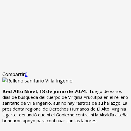
Compartir
0
𝗥𝗲𝗱 𝗔𝗹𝘁𝗼 𝗡𝗶𝘃𝗲𝗹, 𝟭𝟴 𝗱𝗲 𝗷𝘂𝗻𝗶𝗼 𝗱𝗲 𝟮𝟬𝟮𝟰.- Luego de varios
días de búsqueda del cuerpo de Virginia Arucutipa en el relleno
sanitario de Villa Ingenio, aún no hay rastros de su hallazgo. La
presidenta regional de Derechos Humanos de El Alto, Virginia
Ugarte, denunció que ni el Gobierno central ni la Alcaldía alteña
brindaron apoyo para continuar con las labores.