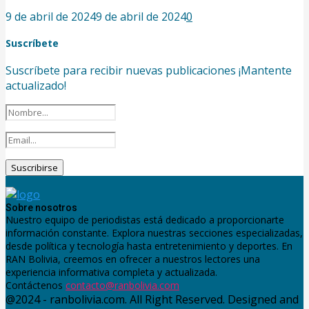
9 de abril de 2024
9 de abril de 2024
0
Suscríbete
Suscríbete para recibir nuevas publicaciones ¡Mantente
actualizado!
Sobre nosotros
Nuestro equipo de periodistas está dedicado a proporcionarte
información constante. Explora nuestras secciones especializadas,
desde política y tecnología hasta entretenimiento y deportes. En
RAN Bolivia, creemos en ofrecer a nuestros lectores una
experiencia informativa completa y actualizada.
Contáctenos
contacto@ranbolivia.com
@2024 - ranbolivia.com. All Right Reserved. Designed and