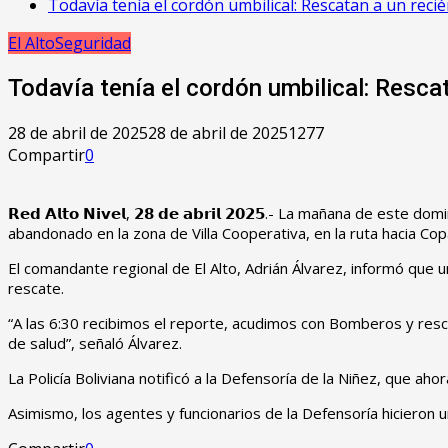
Todavía tenía el cordón umbilical: Rescatan a un reci
El Alto
Seguridad
Todavía tenía el cordón umbilical: Resca
28 de abril de 2025
28 de abril de 2025
1277
Compartir
0
𝗥𝗲𝗱 𝗔𝗹𝘁𝗼 𝗡𝗶𝘃𝗲𝗹, 𝟮𝟴 𝗱𝗲 𝗮𝗯𝗿𝗶𝗹 𝟮𝟬𝟮𝟱.- La mañana 
abandonado en la zona de Villa Cooperativa, en la ruta hacia C
El comandante regional de El Alto, Adrián Álvarez, informó que un
rescate.
“A las 6:30 recibimos el reporte, acudimos con Bomberos y resca
de salud”, señaló Álvarez.
La Policía Boliviana notificó a la Defensoría de la Niñez, que ah
Asimismo, los agentes y funcionarios de la Defensoría hicieron 