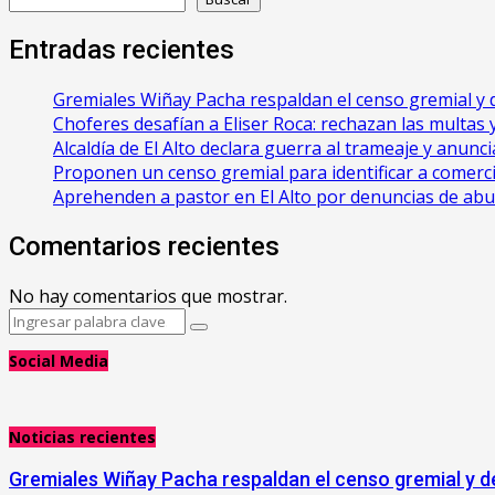
Entradas recientes
Gremiales Wiñay Pacha respaldan el censo gremial y d
Choferes desafían a Eliser Roca: rechazan las multas y 
‎Alcaldía de El Alto declara guerra al trameaje y anun
Proponen un censo gremial para identificar a comerci
Aprehenden a pastor en El Alto por denuncias de ab
Comentarios recientes
No hay comentarios que mostrar.
Search
Search
for:
Social Media
Noticias recientes
Gremiales Wiñay Pacha respaldan el censo gremial y de