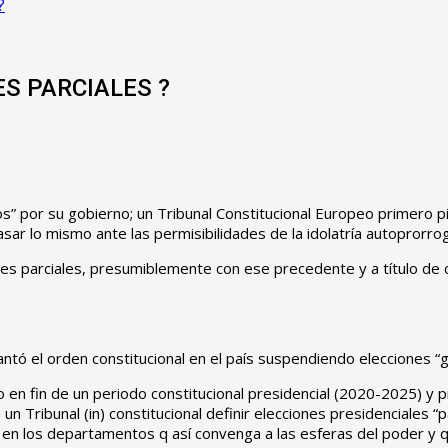
?
ES PARCIALES ?
ivos” por su gobierno; un Tribunal Constitucional Europeo primero 
r lo mismo ante las permisibilidades de la idolatría autoprorrogist
les parciales, presumiblemente con ese precedente y a título de c
ó el orden constitucional en el país suspendiendo elecciones “gen
o en fin de un periodo constitucional presidencial (2020-2025) y 
 Tribunal (in) constitucional definir elecciones presidenciales “par
en los departamentos q así convenga a las esferas del poder y qu