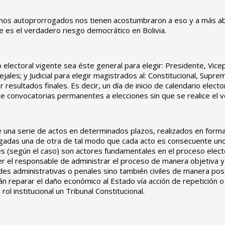
nos autoprorrogados nos tienen acostumbraron a eso y a más aber
te es el verdadero riesgo democrático en Bolivia.
electoral vigente sea éste general para elegir: Presidente, Vice
es; y Judicial para elegir magistrados al: Constitucional, Supre
r resultados finales. Es decir, un día de inicio de calendario elect
 convocatorias permanentes a elecciones sin que se realice el vot
 de una serie de actos en determinados plazos, realizados en for
 ligadas una de otra de tal modo que cada acto es consecuente un
iales (según el caso) son actores fundamentales en el proceso elec
r el responsable de administrar el proceso de manera objetiva y 
es administrativas o penales sino también civiles de manera poste
n reparar el daño económico al Estado vía acción de repetición o a
ol institucional un Tribunal Constitucional.