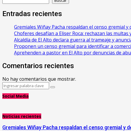
Buscar
Entradas recientes
Gremiales Wiñay Pacha respaldan el censo gremial y d
Choferes desafían a Eliser Roca: rechazan las multas y 
‎Alcaldía de El Alto declara guerra al trameaje y anun
Proponen un censo gremial para identificar a comerci
Aprehenden a pastor en El Alto por denuncias de ab
Comentarios recientes
No hay comentarios que mostrar.
Search
Search
for:
Social Media
Noticias recientes
Gremiales Wiñay Pacha respaldan el censo gremial y de