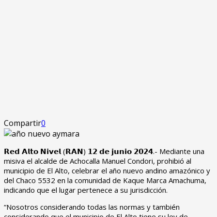
Compartir
0
𝗥𝗲𝗱 𝗔𝗹𝘁𝗼 𝗡𝗶𝘃𝗲𝗹 (𝗥𝗔𝗡) 𝟭𝟮 𝗱𝗲 𝗷𝘂𝗻𝗶𝗼 𝟮𝟬𝟮𝟰.- Mediante una
misiva el alcalde de Achocalla Manuel Condori, prohibió al
municipio de El Alto, celebrar el año nuevo andino amazónico y
del Chaco 5532 en la comunidad de Kaque Marca Amachuma,
indicando que el lugar pertenece a su jurisdicción.
“Nosotros considerando todas las normas y también
considerando que el municipio de El Alto tiene su ley de