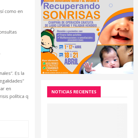
así como en
onsultas
,
ales”. Es la
legalidades”
var en
NOTICIAS RECIENTES
sis política q