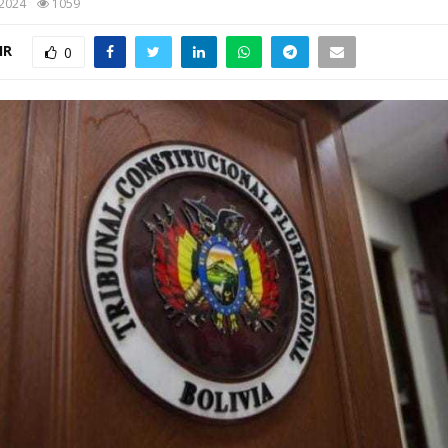
 2024
1059
IR
0