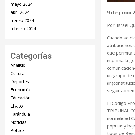
mayo 2024
𝟵 𝗱𝗲 𝗷𝘂𝗻𝗶𝗼 
abril 2024
marzo 2024
Por: Israel Q
febrero 2024
Cuando se dic
atribuciones
que permita t
Categorías
imprima la g
Análisis
comunicacione
Cultura
un grupo de c
Deportes
(in)constituc
Economía
seguir alimen
Educación
El Código Pr
El Alto
TRIBUNAL CO
Farándula
normalidad Co
Noticias
popular y baj
Política
tipos de Reso