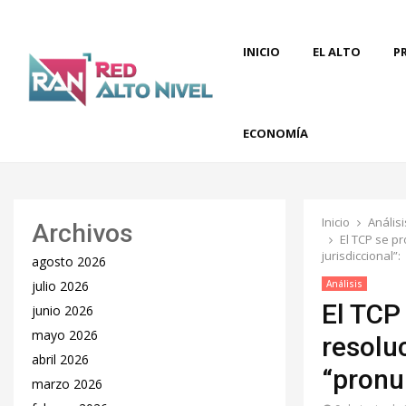
INICIO
EL ALTO
P
ECONOMÍA
Inicio
Análisi
Archivos
El TCP se p
jurisdiccional”:
agosto 2026
julio 2026
Análisis
El TCP
junio 2026
mayo 2026
resolu
abril 2026
“pronu
marzo 2026