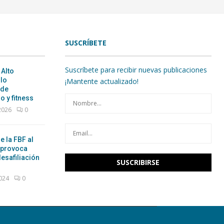
SUSCRÍBETE
Suscríbete para recibir nuevas publicaciones
 Alto
ulo
¡Mantente actualizado!
 de
o y fitness
 2026
0
e la FBF al
 provoca
esafiliación
2024
0