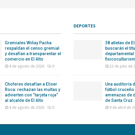
DEPORTES
Gremiales Wiñay Pacha
38 atletas de El
respaldan el censo gremial
buscarán el tít
y desafían a transparentar el
departamental
comercio en El Alto
fisicoculturism
4 de agosto de 2026
0
22 de julio de
Choferes desafían a Eliser
Una auditoría d
Roca: rechazan las multas y
fútbol cruceño
advierten con “tarjeta roja”
amenazas de d
al alcalde de El Alto
de Santa Cruz
4 de agosto de 2026
0
9 de abril de 