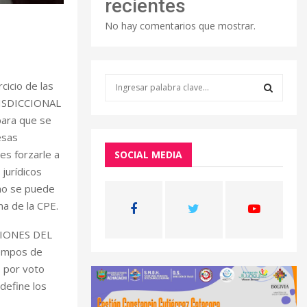
recientes
No hay comentarios que mostrar.
S
cicio de las
e
RISDICCIONAL
a
S
para que se
r
esas
c
E
h
es forzarle a
SOCIAL MEDIA
f
A
jurídicos
o
 no se puede
r
R
ma de la CPE.
:
C
UCIONES DEL
empos de
H
s por voto
 define los