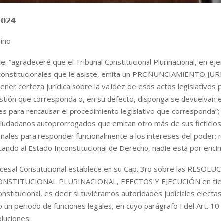
𝟬𝟮𝟰
uino
e: “agradeceré que el Tribunal Constitucional Plurinacional, en ejer
 constitucionales que le asiste, emita un PRONUNCIAMIENTO JU
ener certeza jurídica sobre la validez de esos actos legislativos 
estión que corresponda o, en su defecto, disponga se devuelvan 
s para rencausar el procedimiento legislativo que corresponda”; 
iudadanos autoprorrogados que emitan otro más de sus ficticios 
ionales para responder funcionalmente a los intereses del poder;
tando al Estado Inconstitucional de Derecho, nadie está por enci
ocesal Constitucional establece en su Cap. 3ro sobre las RESOL
NSTITUCIONAL PLURINACIONAL, EFECTOS Y EJECUCIÓN en ti
nstitucional, es decir si tuviéramos autoridades judiciales electa
o un periodo de funciones legales, en cuyo parágrafo I del Art. 10
luciones: