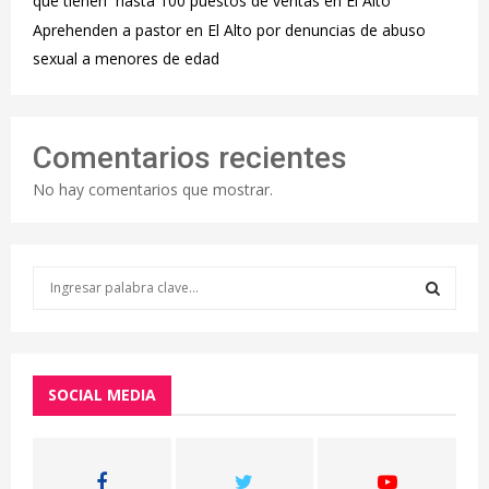
que tienen hasta 100 puestos de ventas en El Alto
Aprehenden a pastor en El Alto por denuncias de abuso
sexual a menores de edad
Comentarios recientes
No hay comentarios que mostrar.
S
e
a
S
r
c
E
h
SOCIAL MEDIA
f
A
o
r
R
: