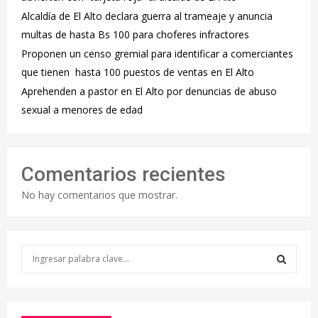
‎Alcaldía de El Alto declara guerra al trameaje y anuncia
multas de hasta Bs 100 para choferes infractores
Proponen un censo gremial para identificar a comerciantes
que tienen hasta 100 puestos de ventas en El Alto
Aprehenden a pastor en El Alto por denuncias de abuso
sexual a menores de edad
Comentarios recientes
No hay comentarios que mostrar.
S
e
a
S
r
c
E