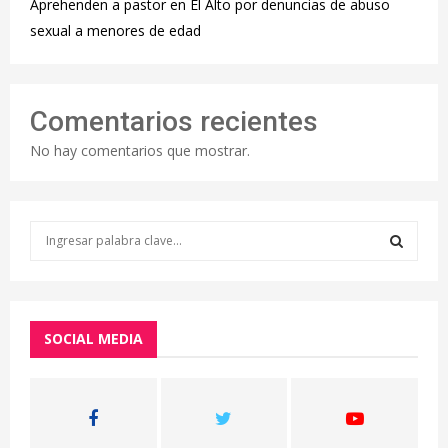
Aprehenden a pastor en El Alto por denuncias de abuso
sexual a menores de edad
Comentarios recientes
No hay comentarios que mostrar.
S
e
a
S
r
c
E
h
SOCIAL MEDIA
f
A
o
r
R
:
C