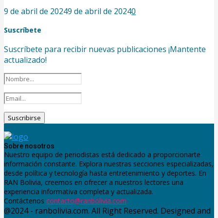
9 de abril de 2024
9 de abril de 2024
0
Suscríbete
Suscríbete para recibir nuevas publicaciones ¡Mantente
actualizado!
Sobre nosotros
Nuestro equipo de periodistas está dedicado a proporcionarte
información constante. Explora nuestras secciones especializadas,
desde política y tecnología hasta entretenimiento y deportes. En
RAN Bolivia, creemos en ofrecer a nuestros lectores una
experiencia informativa completa y actualizada.
Contáctenos
contacto@ranbolivia.com
@2024 - ranbolivia.com. All Right Reserved. Designed and