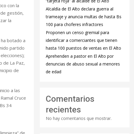
“tarjeta roja” al alcalde de El Alto
ico con la
‎Alcaldía de El Alto declara guerra al
 de gestión,
trameaje y anuncia multas de hasta Bs
zar la
100 para choferes infractores
Proponen un censo gremial para
, ha botado a
identificar a comerciantes que tienen
enido partido
hasta 100 puestos de ventas en El Alto
elecciones);
Aprehenden a pastor en El Alto por
o de La Paz,
denuncias de abuso sexual a menores
icipio de
de edad
icio a las
Comentarios
– Ramal Cruce
 Bs 34
recientes
No hay comentarios que mostrar.
 limpieza” de