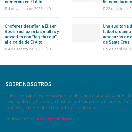
comercio en El Alto
fisicoculturism
4 de agosto de 2026
0
22 de julio de 
Choferes desafían a Eliser
Una auditoría d
Roca: rechazan las multas y
fútbol cruceño
advierten con “tarjeta roja”
amenazas de d
al alcalde de El Alto
de Santa Cruz
4 de agosto de 2026
0
9 de abril de 2
SOBRE NOSOTROS
Nuestro equipo de periodistas está dedicado a proporcionarte inf
desde política y tecnología hasta entretenimiento y deportes. En 
experiencia informativa completa y actualizada.
Contáctenos
contacto@ranbolivia.com