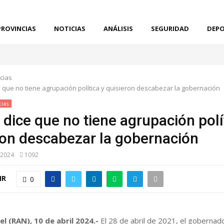
PROVINCIAS
NOTICIAS
ANÁLISIS
SEGURIDAD
DEPO
cias
 que no tiene agrupación política y quisieron descabezar la gobernación
cias
dice que no tiene agrupación polí
ron descabezar la gobernación
 2024
1092
IR
0
el (RAN), 10 de abril 2024.-
El 28 de abril de 2021, el gobernad