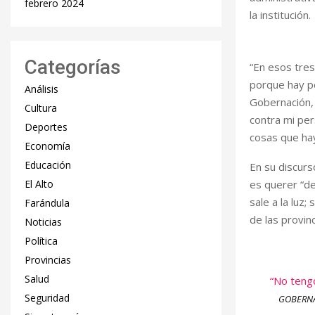
febrero 2024
la institución.
Categorías
“En esos tre
porque hay pe
Análisis
Gobernación,
Cultura
contra mi pe
Deportes
cosas que hay
Economía
Educación
En su discurs
es querer “de
El Alto
sale a la luz
Farándula
de las provinc
Noticias
Política
Provincias
Salud
“No tengo
Seguridad
GOBERNA