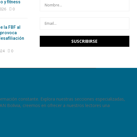
o y fitness
2026
0
e la FBF al
 provoca
esafiliación
024
0
ormación constante. Explora nuestras secciones especializadas,
RAN Bolivia, creemos en ofrecer a nuestros lectores una