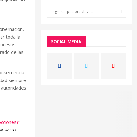
S
e
a
S
r
obernación,
c
E
ar toda la
h
SOCIAL MEDIA
rocesos
f
A
rado de las
o
r
R
:
consecuencia
C
erdad siempre
H
s autoridades
cciones)”
 MURILLO