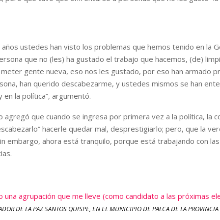
s años ustedes han visto los problemas que hemos tenido en la G
rsona que no (les) ha gustado el trabajo que hacemos, (de) limpi
 meter gente nueva, eso nos les gustado, por eso han armado p
rsona, han querido descabezarme, y ustedes mismos se han ente
 en la política”, argumentó.
o agregó que cuando se ingresa por primera vez a la política, la 
scabezarlo” hacerle quedar mal, desprestigiarlo; pero, que la v
; sin embargo, ahora está tranquilo, porque está trabajando con la
ias.
 una agrupación que me lleve (como candidato a las próximas ele
DOR DE LA PAZ SANTOS QUISPE, EN EL MUNICIPIO DE PALCA DE LA PROVINCIA