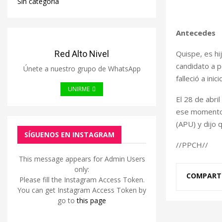
Sin categoría
Antecedes
Quispe, es hi
Red Alto Nivel
candidato a p
Únete a nuestro grupo de WhatsApp
falleció a ini
UNIRME
El 28 de abril
ese momento,
(APU) y dijo 
SÍGUENOS EN INSTAGRAM
//PPCH//
This message appears for Admin Users
only:
COMPART
Please fill the Instagram Access Token.
You can get Instagram Access Token by
go to
this page