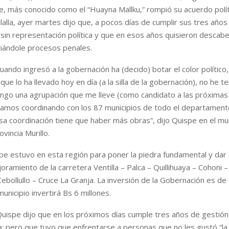
, más conocido como el “Huayna Mallku,” rompió su acuerdo polít
llalla, ayer martes dijo que, a pocos días de cumplir sus tres años
sin representación política y que en esos años quisieron descabe
niciándole procesos penales.
uando ingresó a la gobernación ha (decido) botar el color político
que lo ha llevado hoy en día (a la silla de la gobernación), no he t
tengo una agrupación que me lleve (como candidato a las próximas 
tamos coordinando con los 87 municipios de todo el departament
a coordinación tiene que haber más obras”, dijo Quispe en el mun
ovincia Murillo.
spe estuvo en esta región para poner la piedra fundamental y dar in
oramiento de la carretera Ventilla – Palca – Quillihuaya – Cohoni 
 Cebollullo – Cruce La Granja. La inversión de la Gobernación es de
municipio invertirá Bs 6 millones.
uispe dijo que en los próximos días cumple tres años de gestión
a; pero que tuvo que enfrentarse a personas que no les gustó “la