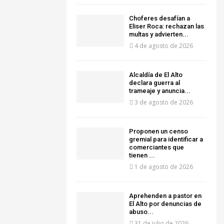
Choferes desafían a
Eliser Roca: rechazan las
multas y advierten...
4 de agosto de 2026
‎Alcaldía de El Alto
declara guerra al
trameaje y anuncia...
3 de agosto de 2026
Proponen un censo
gremial para identificar a
comerciantes que
tienen ...
1 de agosto de 2026
Aprehenden a pastor en
El Alto por denuncias de
abuso...
31 de julio de 2026