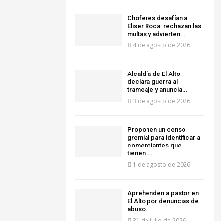
Choferes desafían a
Eliser Roca: rechazan las
multas y advierten...
4 de agosto de 2026
‎Alcaldía de El Alto
declara guerra al
trameaje y anuncia...
3 de agosto de 2026
Proponen un censo
gremial para identificar a
comerciantes que
tienen ...
1 de agosto de 2026
Aprehenden a pastor en
El Alto por denuncias de
abuso...
31 de julio de 2026