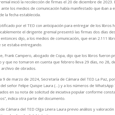
gremial inició la recolección de firmas el 20 de diciembre de 2023.
 ante los medios de comunicación había manifestado que iban a e
de la fecha establecida.
otificado por el TED con anticipación para entregar de los libros 
icablemente el dirigente gremial presentó las firmas dos días d
 entonces dijo, a los medios de comunicación, que eran 2.111 lib
 se estaba entregando.
nte, Frank Campero, abogado de Copa, dijo que los libros fueron 
o y que no tomaron en cuenta que febrero lleva 29 días, no 28, d
el archivo de obrados.
ha 9 de marzo de 2024, Secretaría de Cámara del TED La Paz, po
 del señor Felipe Quispe Laura (…) y a los números de WhatsAp
dos en su nota de solicitud de iniciativa popular conforme consta
s”, indica otra parte del documento.
 de Cámara del TED Olga Linera Laura previo análisis y valoración 