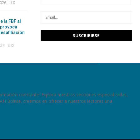
2026
0
e la FBF al
 provoca
esafiliación
024
0
ormación constante. Explora nuestras secciones especializadas,
RAN Bolivia, creemos en ofrecer a nuestros lectores una