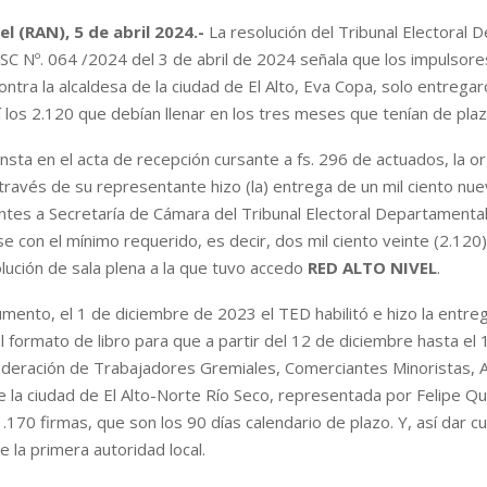
el (RAN), 5 de abril 2024.-
La resolución del Tribunal Electoral
 Nº. 064 /2024 del 3 de abril de 2024 señala que los impulsore
ontra la alcaldesa de la ciudad de El Alto, Eva Copa, solo entrega
sí los 2.120 que debían llenar en los tres meses que tenían de plaz
sta en el acta de recepción cursante a fs. 296 de actuados, la o
ravés de su representante hizo (la) entrega de un mil ciento nue
ntes a Secretaría de Cámara del Tribunal Electoral Departamental
e con el mínimo requerido, es decir, dos mil ciento veinte (2.120) 
olución de sala plena a la que tuvo accedo
RED ALTO NIVEL
.
mento, el 1 de diciembre de 2023 el TED habilitó e hizo la entre
 formato de libro para que a partir del 12 de diciembre hasta el
ederación de Trabajadores Gremiales, Comerciantes Minoristas, 
 la ciudad de El Alto-Norte Río Seco, representada por Felipe Qu
.170 firmas, que son los 90 días calendario de plazo. Y, así dar cu
e la primera autoridad local.