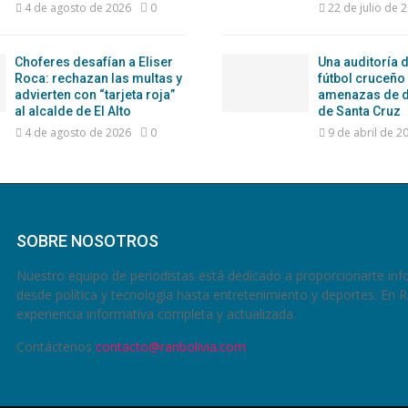
4 de agosto de 2026
0
22 de julio de 
Choferes desafían a Eliser
Una auditoría d
Roca: rechazan las multas y
fútbol cruceño
advierten con “tarjeta roja”
amenazas de d
al alcalde de El Alto
de Santa Cruz
4 de agosto de 2026
0
9 de abril de 2
SOBRE NOSOTROS
Nuestro equipo de periodistas está dedicado a proporcionarte inf
desde política y tecnología hasta entretenimiento y deportes. En 
experiencia informativa completa y actualizada.
Contáctenos
contacto@ranbolivia.com