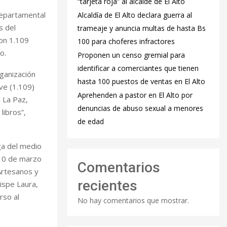
“tarjeta roja” al alcalde de El Alto
 Departamental
‎Alcaldía de El Alto declara guerra al
s del
trameaje y anuncia multas de hasta Bs
ron 1.109
100 para choferes infractores
o.
Proponen un censo gremial para
identificar a comerciantes que tienen
rganización
hasta 100 puestos de ventas en El Alto
ve (1.109)
Aprehenden a pastor en El Alto por
 La Paz,
denuncias de abuso sexual a menores
libros”,
de edad
ga del medio
 10 de marzo
Comentarios
Artesanos y
recientes
ispe Laura,
rso al
No hay comentarios que mostrar.