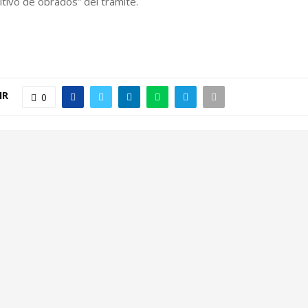
nitivo de obrados” del trámite.
IR
0