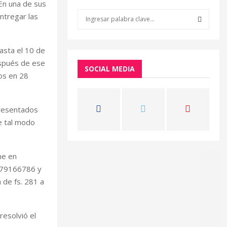
 En una de sus
S
ntregar las
e
a
S
r
hasta el 10 de
c
E
espués de ese
h
SOCIAL MEDIA
ros en 28
f
A
o
r
R
presentados
:
C
e tal modo
H
ne en
p 79166786 y
 de fs. 281 a
resolvió el