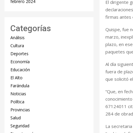
febrero 2024
El dirigente 
declaraciones
firmas antes 
Categorías
Quispe, fue n
marzo, inexpl
Análisis
plazo, en ese
Cultura
paquetes que
Deportes
Economía
Al día siguie
Educación
fuera de plaz
El Alto
que solicitó 
Farándula
“Que, en fec
Noticias
conocimiento
Política
67124011 cita
Provincias
284 de obrado
Salud
Seguridad
La secretaria