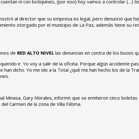
uentan ni con botiquines, (por eso) hoy vamos a controlar (…) tie
stró al director que su empresa es legal, pero denunció que hay
amiento otorgado por el municipio de La Paz, además tiene su reso
fonos de
RED ALTO NIVEL
las denuncias en contra de los buses q
querido ir. Yo voy a salir de la oficina. Porque algún accidente pa
í’, me han dicho. Yo me ido a la Totaí ¿qué me han hecho los de la
ones.
al Minasa, Gary Morales, informó que se emitieron cinco boletas de
 del Carmen de la zona de Villa Fátima.