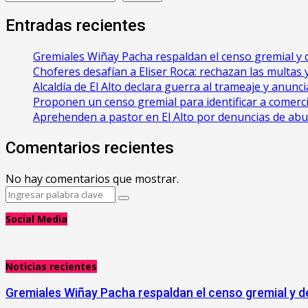
Entradas recientes
Gremiales Wiñay Pacha respaldan el censo gremial y d
Choferes desafían a Eliser Roca: rechazan las multas y 
‎Alcaldía de El Alto declara guerra al trameaje y anun
Proponen un censo gremial para identificar a comerci
Aprehenden a pastor en El Alto por denuncias de ab
Comentarios recientes
No hay comentarios que mostrar.
Search
Search
for:
Social Media
Noticias recientes
Gremiales Wiñay Pacha respaldan el censo gremial y de