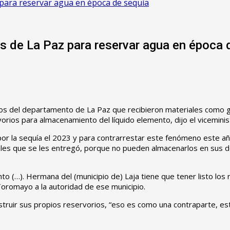
para reservar agua en época de sequía
s de La Paz para reservar agua en época 
ios del departamento de La Paz que recibieron materiales como 
servorios para almacenamiento del líquido elemento, dijo el vicem
 por la sequía el 2023 y para contrarrestar este fenómeno este a
iales que se les entregó, porque no pueden almacenarlos en sus de
to (…). Hermana del (municipio de) Laja tiene que tener listo lo
 Toromayo a la autoridad de ese municipio.
nstruir sus propios reservorios, “eso es como una contraparte, e