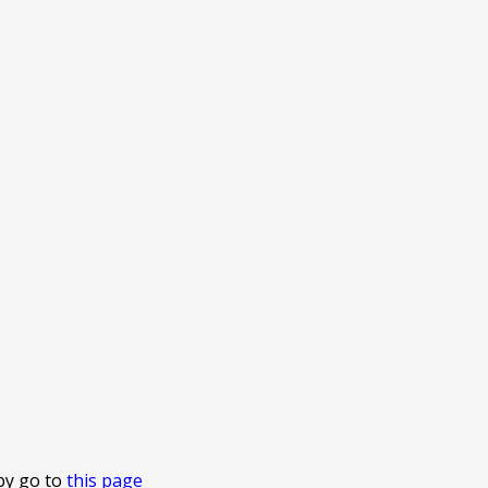
by go to
this page