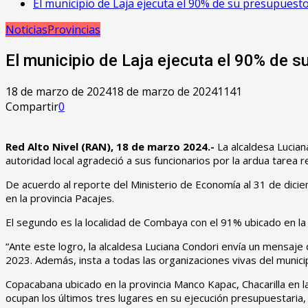
El municipio de Laja ejecuta el 90% de su presupuesto
Noticias
Provincias
El municipio de Laja ejecuta el 90% de s
18 de marzo de 2024
18 de marzo de 2024
1141
Compartir
0
Red Alto Nivel (RAN), 18 de marzo 2024.-
La alcaldesa Lucia
autoridad local agradeció a sus funcionarios por la ardua tarea r
De acuerdo al reporte del Ministerio de Economía al 31 de dicie
en la provincia Pacajes.
El segundo es la localidad de Combaya con el 91% ubicado en la p
“Ante este logro, la alcaldesa Luciana Condori envía un mensaje 
2023. Además, insta a todas las organizaciones vivas del municipi
Copacabana ubicado en la provincia Manco Kapac, Chacarilla en la
ocupan los últimos tres lugares en su ejecución presupuestari