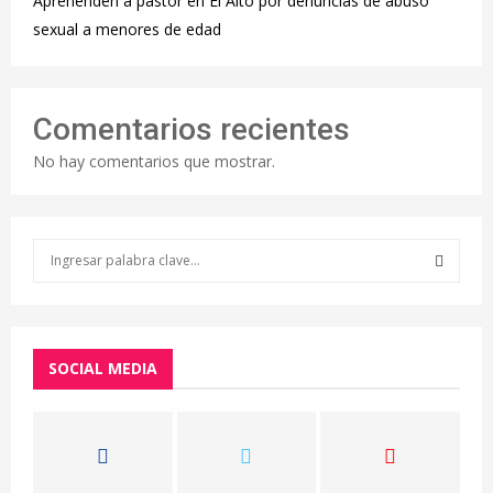
Aprehenden a pastor en El Alto por denuncias de abuso
sexual a menores de edad
Comentarios recientes
No hay comentarios que mostrar.
S
e
a
S
r
c
E
h
SOCIAL MEDIA
f
A
o
r
R
:
C