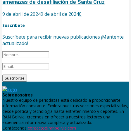
amenazas de desafiliación de Santa Cruz
9 de abril de 2024
9 de abril de 2024
0
Suscríbete
Suscríbete para recibir nuevas publicaciones ¡Mantente
actualizado!
Sobre nosotros
Nuestro equipo de periodistas está dedicado a proporcionarte
información constante. Explora nuestras secciones especializadas,
desde política y tecnología hasta entretenimiento y deportes. En
RAN Bolivia, creemos en ofrecer a nuestros lectores una
experiencia informativa completa y actualizada.
Contáctenos
contacto@ranbolivia.com