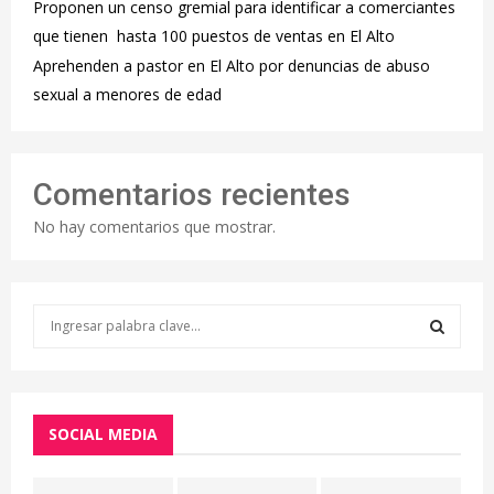
Proponen un censo gremial para identificar a comerciantes
que tienen hasta 100 puestos de ventas en El Alto
Aprehenden a pastor en El Alto por denuncias de abuso
sexual a menores de edad
Comentarios recientes
No hay comentarios que mostrar.
S
e
a
S
r
c
E
h
SOCIAL MEDIA
f
A
o