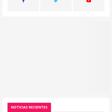
:
C
H
NOTICIAS RECIENTES