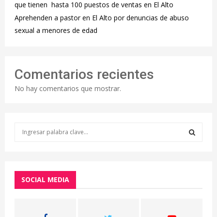
que tienen hasta 100 puestos de ventas en El Alto
Aprehenden a pastor en El Alto por denuncias de abuso
sexual a menores de edad
Comentarios recientes
No hay comentarios que mostrar.
S
e
a
S
r
c
E
h
SOCIAL MEDIA
f
A
o
r
R