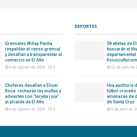
DEPORTES
Gremiales Wiñay Pacha
38 atletas de El
respaldan el censo gremial
buscarán el tít
y desafían a transparentar el
departamental
comercio en El Alto
fisicoculturism
4 de agosto de 2026
0
22 de julio de
Choferes desafían a Eliser
Una auditoría d
Roca: rechazan las multas y
fútbol cruceño
advierten con “tarjeta roja”
amenazas de d
al alcalde de El Alto
de Santa Cruz
4 de agosto de 2026
0
9 de abril de 