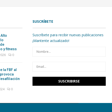
SUSCRÍBETE
Suscríbete para recibir nuevas publicaciones
 Alto
ulo
¡Mantente actualizado!
 de
o y fitness
 2026
0
e la FBF al
 provoca
esafiliación
2024
0