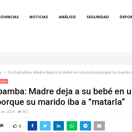
ROVINCIAS
NOTICIAS
ANÁLISIS
SEGURIDAD
DEPO
s
Cochabamba: Madre deja a su bebé en una bolsa porque su marido i
idad
amba: Madre deja a su bebé en 
porque su marido iba a “matarla”
o de 2024
662
IR
0