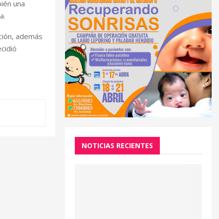
bién una
a.
gación, además
cidió
NOTICIAS RECIENTES