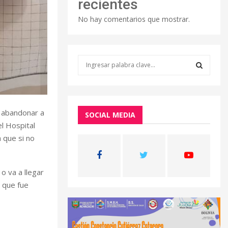
recientes
No hay comentarios que mostrar.
S
e
a
S
r
c
E
 abandonar a
h
SOCIAL MEDIA
f
el Hospital
A
o
 que si no
r
R
:
C
o va a llegar
a que fue
H