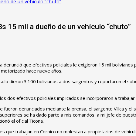
ueño de un vehículo “chuto”
Bs 15 mil a dueño de un vehículo “chuto”
𝟰 .- Una familia denunció que efectivos policiales le exigieron 15 mil bo
l motorizado hace nueve años.
 y solo dieron 3.100 bolivianos a dos sargentos y reportaron el so
os dos efectivos policiales implicados se incorporaron a trabajar 
ueron denunciados mediante la prensa, el sargento Villca y el sar
superiores se ha dado parte a mis comandos, a mi jefe de puesto
nó el oficial Ticona.
iales que trabajan en Coroico no molestan a propietarios de vehí