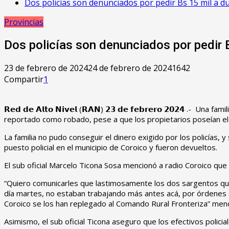
Dos policías son denunciados por pedir Bs 15 mil a d
Provincias
Dos policías son denunciados por pedir 
23 de febrero de 2024
24 de febrero de 2024
1642
Compartir
1
𝗥𝗲𝗱 𝗱𝗲 𝗔𝗹𝘁𝗼 𝗡𝗶𝘃𝗲𝗹 (𝗥𝗔𝗡) 𝟮𝟯 𝗱𝗲 𝗳𝗲𝗯𝗿𝗲𝗿𝗼 𝟮𝟬𝟮
reportado como robado, pese a que los propietarios poseían e
La familia no pudo conseguir el dinero exigido por los policías,
puesto policial en el municipio de Coroico y fueron devueltos.
El sub oficial Marcelo Ticona Sosa mencionó a radio Coroico que l
“Quiero comunicarles que lastimosamente los dos sargentos que f
día martes, no estaban trabajando más antes acá, por órdenes 
Coroico se los han replegado al Comando Rural Fronteriza” mencio
Asimismo, el sub oficial Ticona aseguro que los efectivos polic